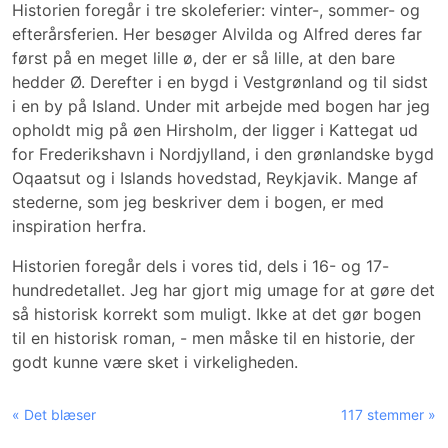
Historien foregår i tre skoleferier: vinter-, sommer- og
efterårsferien. Her besøger Alvilda og Alfred deres far
først på en meget lille ø, der er så lille, at den bare
hedder Ø. Derefter i en bygd i Vestgrønland og til sidst
i en by på Island. Under mit arbejde med bogen har jeg
opholdt mig på øen Hirsholm, der ligger i Kattegat ud
for Frederikshavn i Nordjylland, i den grønlandske bygd
Oqaatsut og i Islands hovedstad, Reykjavik. Mange af
stederne, som jeg beskriver dem i bogen, er med
inspiration herfra.
Historien foregår dels i vores tid, dels i 16- og 17-
hundredetallet. Jeg har gjort mig umage for at gøre det
så historisk korrekt som muligt. Ikke at det gør bogen
til en historisk roman, - men måske til en historie, der
godt kunne være sket i virkeligheden.
« Det blæser
117 stemmer »