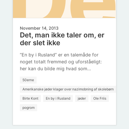
November 14, 2013
Det, man ikke taler om, er
ma
der slet ikke
”En by i Rusland” er en talemåde for
noget totalt fremmed og uforståeligt:
her kan du bilde mig hvad som…
50erne
Amerikanske jøder klager over nazimobning af skolebørn
Birte Kont
En by i Rusland
jøder
Ole Friis
pogrom