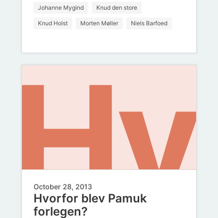
tal
ov
Johanne Mygind
Knud den store
Knud Holst
Morten Møller
Niels Barfoed
Hv
om
eg
October 28, 2013
Hvorfor blev Pamuk
forlegen?