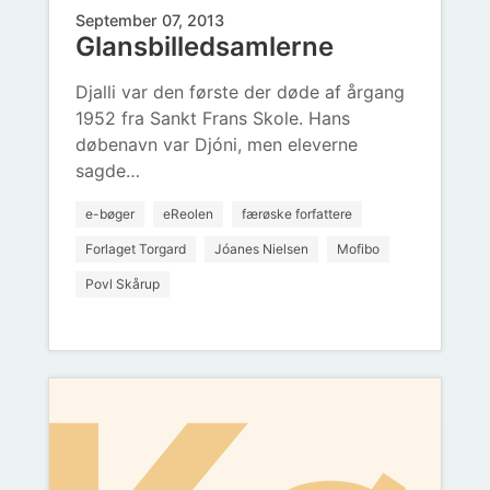
September 07, 2013
Glansbilledsamlerne
Djalli var den første der døde af årgang
1952 fra Sankt Frans Skole. Hans
døbenavn var Djóni, men eleverne
sagde…
e-bøger
eReolen
færøske forfattere
Forlaget Torgard
Jóanes Nielsen
Mofibo
Povl Skårup