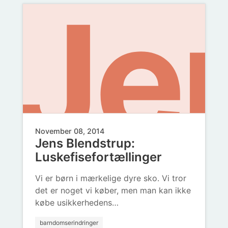
vr
Je
an
de
November 08, 2014
Jens Blendstrup:
Luskefisefortællinger
Vi er børn i mærkelige dyre sko. Vi tror
det er noget vi køber, men man kan ikke
købe usikkerhedens…
barndomserindringer