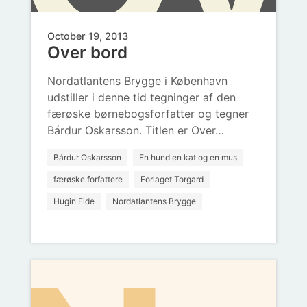
de
October 19, 2013
Over bord
bo
fo
Nordatlantens Brygge i København
sle
udstiller i denne tid tegninger af den
færøske børnebogsforfatter og tegner
Bárdur Oskarsson. Titlen er Over…
Bárdur Oskarsson
En hund en kat og en mus
færøske forfattere
Forlaget Torgard
Hugin Eide
Nordatlantens Brygge