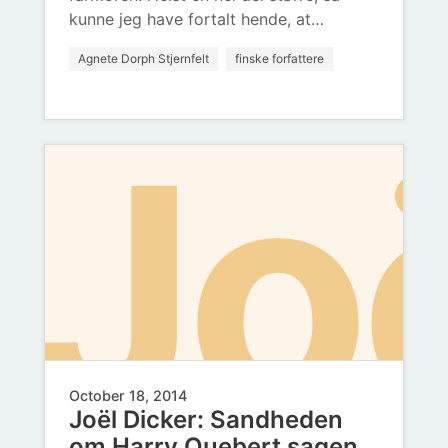
Ja
kunne jeg have fortalt hende, at…
Agnete Dorph Stjernfelt
finske forfattere
hu
Jo
So
October 18, 2014
Joël Dicker: Sandheden
om Harry Quebert sagen