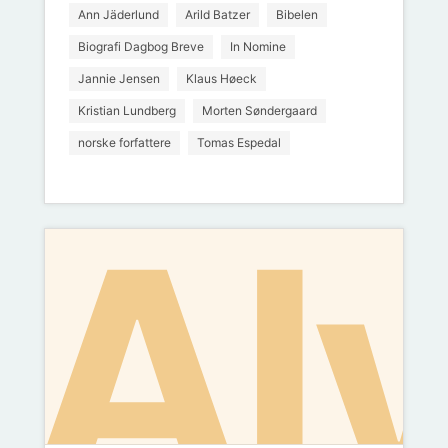
bri
Ann Jäderlund
Arild Batzer
Bibelen
Biografi Dagbog Breve
In Nomine
Jannie Jensen
Klaus Høeck
Kristian Lundberg
Morten Søndergaard
norske forfattere
Tomas Espedal
Alv