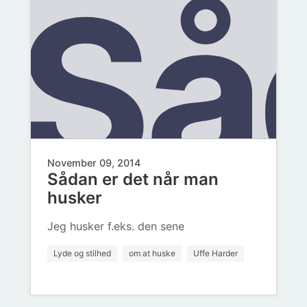
af
at
Så
i
no
skr
November 09, 2014
Sådan er det når man
er
husker
Jeg husker f.eks. den sene
Lyde og stilhed
om at huske
Uffe Harder