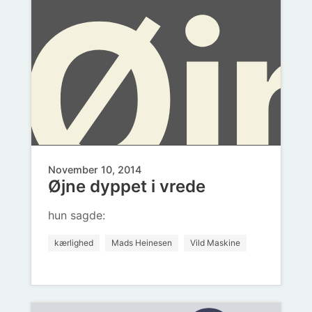
Øj
gli
o
November 10, 2014
Øjne dyppet i vrede
dy
hun sagde:
kærlighed
Mads Heinesen
Vild Maskine