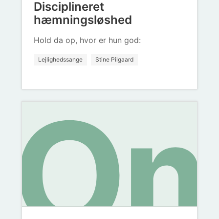
Disciplineret
hæ
hæmningsløshed
Hold da op, hvor er hun god:
bl
Lejlighedssange
Stine Pilgaard
O