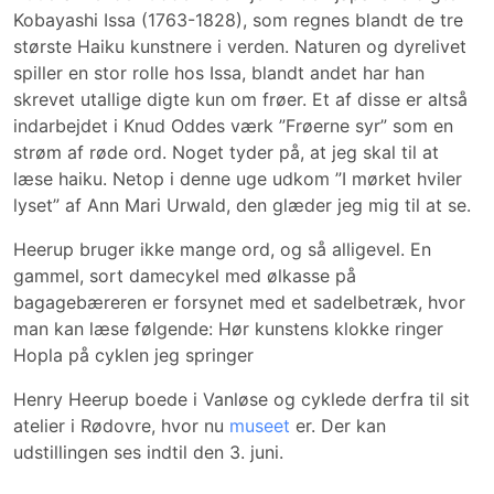
Kobayashi Issa (1763-1828), som regnes blandt de tre
største Haiku kunstnere i verden. Naturen og dyrelivet
spiller en stor rolle hos Issa, blandt andet har han
skrevet utallige digte kun om frøer. Et af disse er altså
indarbejdet i Knud Oddes værk ”Frøerne syr” som en
strøm af røde ord. Noget tyder på, at jeg skal til at
læse haiku. Netop i denne uge udkom ”I mørket hviler
lyset” af Ann Mari Urwald, den glæder jeg mig til at se.
Heerup bruger ikke mange ord, og så alligevel. En
gammel, sort damecykel med ølkasse på
bagagebæreren er forsynet med et sadelbetræk, hvor
man kan læse følgende: Hør kunstens klokke ringer
Hopla på cyklen jeg springer
Henry Heerup boede i Vanløse og cyklede derfra til sit
atelier i Rødovre, hvor nu
museet
er. Der kan
udstillingen ses indtil den 3. juni.