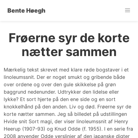
Bente Høegh
Frøerne syr de korte
nætter sammen
Mærkelig tekst skrevet med klare røde bogstaver i et
linoleumssnit. Der er noget smukt og gribende både
over ordene og over den gule skikkelse på grøn
baggrund nedenunder. Udtrykker den lidelse eller
lykke? Et sort hjerte på den ene side og en sort
knokkelhånd på den anden. Liv og død. Frøerne syr de
korte nætter sammen. Jeg så billedet på udstillingen
Hvide snit Sort magi, der viser linoleumssnit af Henry
Heerup (1907-93) og Knud Odde (f. 1955). I en serie fra
2008 anvender Odde verslinjer af den japanske digter