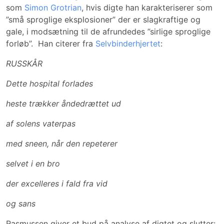
som
Simon Grotrian
, hvis digte han karakteriserer som
”små sproglige eksplosioner” der er slagkraftige og
gale, i modsætning til de afrundedes ”sirlige sproglige
forløb”. Han citerer fra
Selvbinderhjertet
:
RUSSKÅR
Dette hospital forlades
heste trækker åndedrættet ud
af solens vaterpas
med sneen, når den repeterer
selvet i en bro
der excelleres i fald fra vid
og sans
Rasmussen giver et bud på analyse af digtet og slutter: