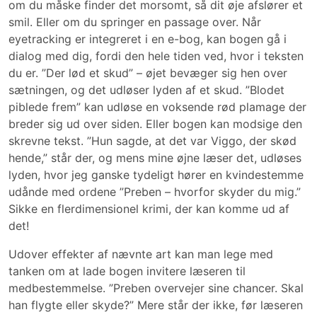
om du måske finder det morsomt, så dit øje afslører et
smil. Eller om du springer en passage over. Når
eyetracking er integreret i en e-bog, kan bogen gå i
dialog med dig, fordi den hele tiden ved, hvor i teksten
du er. ”Der lød et skud” – øjet bevæger sig hen over
sætningen, og det udløser lyden af et skud. ”Blodet
piblede frem” kan udløse en voksende rød plamage der
breder sig ud over siden. Eller bogen kan modsige den
skrevne tekst. ”Hun sagde, at det var Viggo, der skød
hende,” står der, og mens mine øjne læser det, udløses
lyden, hvor jeg ganske tydeligt hører en kvindestemme
udånde med ordene ”Preben – hvorfor skyder du mig.”
Sikke en flerdimensionel krimi, der kan komme ud af
det!
Udover effekter af nævnte art kan man lege med
tanken om at lade bogen invitere læseren til
medbestemmelse. ”Preben overvejer sine chancer. Skal
han flygte eller skyde?” Mere står der ikke, før læseren