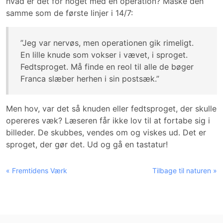
hvad er det for noget med en operation? Måske den
samme som de første linjer i 14/7:
”Jeg var nervøs, men operationen gik rimeligt.
En lille knude som vokser i vævet, i sproget.
Fedtsproget. Må finde en reol til alle de bøger
Franca slæber herhen i sin postsæk.”
Men hov, var det så knuden eller fedtsproget, der skulle
opereres væk? Læseren får ikke lov til at fortabe sig i
billeder. De skubbes, vendes om og viskes ud. Det er
sproget, der gør det. Ud og gå en tastatur!
« Fremtidens Værk
Tilbage til naturen »