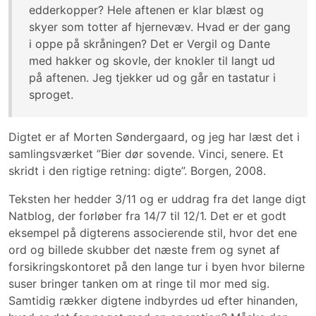
edderkopper? Hele aftenen er klar blæst og
skyer som totter af hjernevæv. Hvad er der gang
i oppe på skråningen? Det er Vergil og Dante
med hakker og skovle, der knokler til langt ud
på aftenen. Jeg tjekker ud og går en tastatur i
sproget.
Digtet er af Morten Søndergaard, og jeg har læst det i
samlingsværket ”Bier dør sovende. Vinci, senere. Et
skridt i den rigtige retning: digte”. Borgen, 2008.
Teksten her hedder 3/11 og er uddrag fra det lange digt
Natblog, der forløber fra 14/7 til 12/1. Det er et godt
eksempel på digterens associerende stil, hvor det ene
ord og billede skubber det næste frem og synet af
forsikringskontoret på den lange tur i byen hvor bilerne
suser bringer tanken om at ringe til mor med sig.
Samtidig rækker digtene indbyrdes ud efter hinanden,