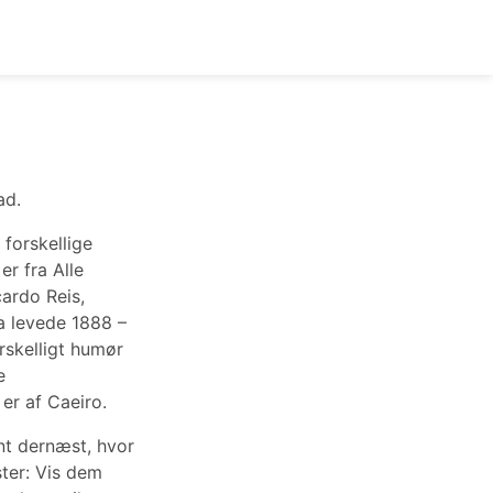
ad.
forskellige
er fra Alle
cardo Reis,
a levede 1888 –
rskelligt humør
e
er af Caeiro.
nt dernæst, hvor
ster: Vis dem