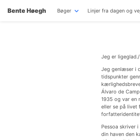
Bente Høegh
Bøger
Linjer fra dagen og ve
Jeg er ligeglad.
Jeg genlæser i 
tidspunkter genn
kærlighedsbreve 
Álvaro de Campo
1935 og var en 
eller se på live
forfatteridentite
Pessoa skriver 
din haven den ka