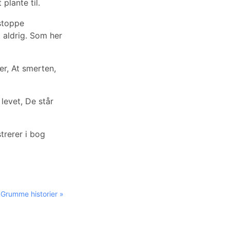
plante til.
stoppe
 aldrig. Som her
r, At smerten,
levet, De står
trerer i bog
Grumme historier »