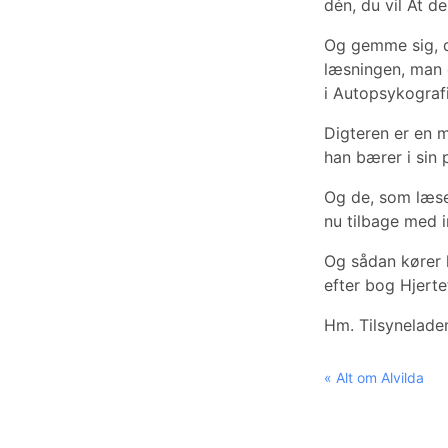
dén, du vil At de
Og gemme sig, d
læsningen, man 
i Autopsykografi
Digteren er en 
han bærer i sin 
Og de, som læser
nu tilbage med 
Og sådan kører h
efter bog Hjerte
Hm. Tilsynelade
« Alt om Alvilda