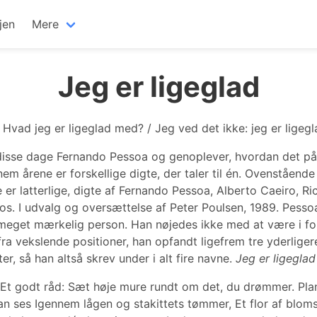
jen
Mere
Jeg er ligeglad
/ Hvad jeg er ligeglad med? / Jeg ved det ikke: jeg er ligegl
disse dage Fernando Pessoa og genoplever, hvordan det på 
em årene er forskellige digte, der taler til én. Ovenstående 
er latterlige, digte af Fernando Pessoa, Alberto Caeiro, Ri
s. I udvalg og oversættelse af Peter Poulsen, 1989. Pesso
meget mærkelig person. Han nøjedes ikke med at være i fo
t fra vekslende positioner, han opfandt ligefrem tre yderliger
ter, så han altså skrev under i alt fire navne.
Jeg er ligeglad
i Et godt råd: Sæt høje mure rundt om det, du drømmer. Pla
n ses Igennem lågen og stakittets tømmer, Et flor af blom