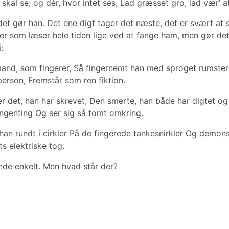
 skal se; og dér, hvor intet ses, Lad græsset gro, lad vær’ at 
et gør han. Det ene digt tager det næste, det er svært at 
er som læser hele tiden lige ved at fange ham, men gør det
:
mand, som fingerer, Så fingernemt han med sproget rumstere
person, Fremstår som ren fiktion.
 det, han har skrevet, Den smerte, han både har digtet og 
ingenting Og ser sig så tomt omkring.
an rundt i cirkler På de fingerede tankesnirkler Og demons
ts elektriske tog.
nde enkelt. Men hvad står der?