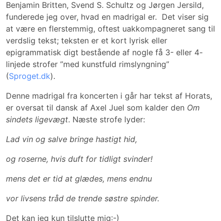
Benjamin Britten, Svend S. Schultz og Jørgen Jersild,
funderede jeg over, hvad en madrigal er. Det viser sig
at være en flerstemmig, oftest uakkompagneret sang til
verdslig tekst; teksten er et kort lyrisk eller
epigrammatisk digt bestående af nogle få 3- eller 4-
linjede strofer ”med kunstfuld rimslyngning”
(
Sproget.dk
).
Denne madrigal fra koncerten i går har tekst af Horats,
er oversat til dansk af Axel Juel som kalder den
Om
sindets ligevægt
. Næste strofe lyder:
Lad vin og salve bringe hastigt hid,
og roserne, hvis duft for tidligt svinder!
mens det er tid at glædes, mens endnu
vor livsens tråd de trende søstre spinder.
Det kan jeg kun tilslutte mig:-)