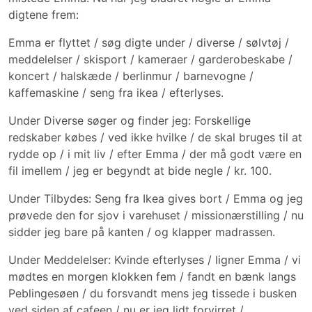
digtene frem:
Emma er flyttet / søg digte under / diverse / sølvtøj /
meddelelser / skisport / kameraer / garderobeskabe /
koncert / halskæde / berlinmur / barnevogne /
kaffemaskine / seng fra ikea / efterlyses.
Under Diverse søger og finder jeg: Forskellige
redskaber købes / ved ikke hvilke / de skal bruges til at
rydde op / i mit liv / efter Emma / der må godt være en
fil imellem / jeg er begyndt at bide negle / kr. 100.
Under Tilbydes: Seng fra Ikea gives bort / Emma og jeg
prøvede den for sjov i varehuset / missionærstilling / nu
sidder jeg bare på kanten / og klapper madrassen.
Under Meddelelser: Kvinde efterlyses / ligner Emma / vi
mødtes en morgen klokken fem / fandt en bænk langs
Peblingesøen / du forsvandt mens jeg tissede i busken
ved siden af cafeen / nu er jeg lidt forvirret /.