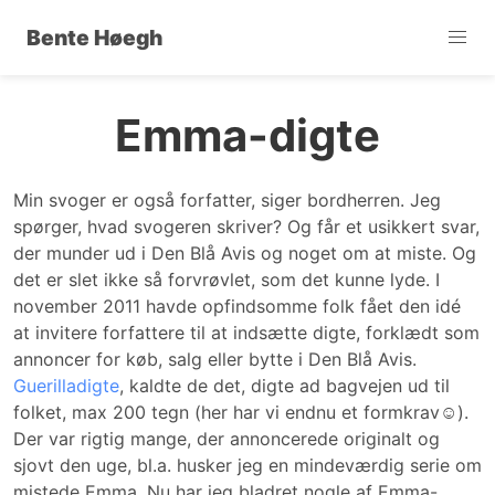
Bente Høegh
Emma-digte
Min svoger er også forfatter, siger bordherren. Jeg
spørger, hvad svogeren skriver? Og får et usikkert svar,
der munder ud i Den Blå Avis og noget om at miste. Og
det er slet ikke så forvrøvlet, som det kunne lyde. I
november 2011 havde opfindsomme folk fået den idé
at invitere forfattere til at indsætte digte, forklædt som
annoncer for køb, salg eller bytte i Den Blå Avis.
Guerilladigte
, kaldte de det, digte ad bagvejen ud til
folket, max 200 tegn (her har vi endnu et formkrav☺).
Der var rigtig mange, der annoncerede originalt og
sjovt den uge, bl.a. husker jeg en mindeværdig serie om
mistede Emma. Nu har jeg bladret nogle af Emma-