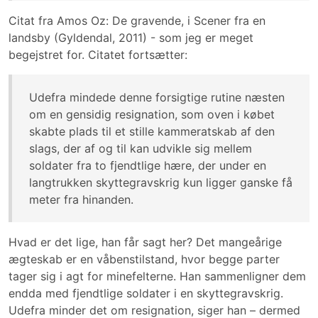
Citat fra Amos Oz: De gravende, i Scener fra en
landsby (Gyldendal, 2011) - som jeg er meget
begejstret for. Citatet fortsætter:
Udefra mindede denne forsigtige rutine næsten
om en gensidig resignation, som oven i købet
skabte plads til et stille kammeratskab af den
slags, der af og til kan udvikle sig mellem
soldater fra to fjendtlige hære, der under en
langtrukken skyttegravskrig kun ligger ganske få
meter fra hinanden.
Hvad er det lige, han får sagt her? Det mangeårige
ægteskab er en våbenstilstand, hvor begge parter
tager sig i agt for minefelterne. Han sammenligner dem
endda med fjendtlige soldater i en skyttegravskrig.
Udefra minder det om resignation, siger han – dermed