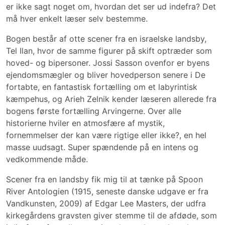
er ikke sagt noget om, hvordan det ser ud indefra? Det
må hver enkelt læser selv bestemme.
Bogen består af otte scener fra en israelske landsby,
Tel Ilan, hvor de samme figurer på skift optræder som
hoved- og bipersoner. Jossi Sasson ovenfor er byens
ejendomsmægler og bliver hovedperson senere i De
fortabte, en fantastisk fortælling om et labyrintisk
kæmpehus, og Arieh Zelnik kender læseren allerede fra
bogens første fortælling Arvingerne. Over alle
historierne hviler en atmosfære af mystik,
fornemmelser der kan være rigtige eller ikke?, en hel
masse uudsagt. Super spændende på en intens og
vedkommende måde.
Scener fra en landsby fik mig til at tænke på Spoon
River Antologien (1915, seneste danske udgave er fra
Vandkunsten, 2009) af Edgar Lee Masters, der udfra
kirkegårdens gravsten giver stemme til de afdøde, som