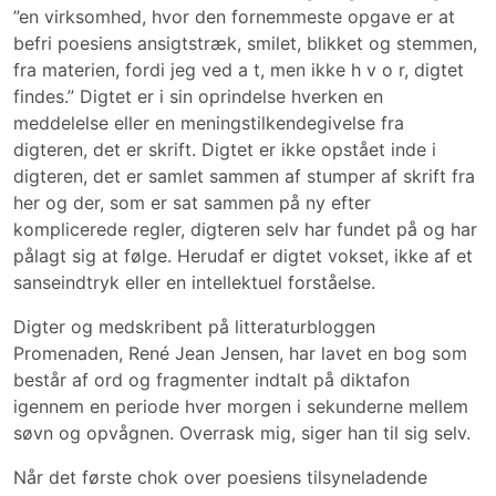
”en virksomhed, hvor den fornemmeste opgave er at
befri poesiens ansigtstræk, smilet, blikket og stemmen,
fra materien, fordi jeg ved a t, men ikke h v o r, digtet
findes.” Digtet er i sin oprindelse hverken en
meddelelse eller en meningstilkendegivelse fra
digteren, det er skrift. Digtet er ikke opstået inde i
digteren, det er samlet sammen af stumper af skrift fra
her og der, som er sat sammen på ny efter
komplicerede regler, digteren selv har fundet på og har
pålagt sig at følge. Herudaf er digtet vokset, ikke af et
sanseindtryk eller en intellektuel forståelse.
Digter og medskribent på litteraturbloggen
Promenaden, René Jean Jensen, har lavet en bog som
består af ord og fragmenter indtalt på diktafon
igennem en periode hver morgen i sekunderne mellem
søvn og opvågnen. Overrask mig, siger han til sig selv.
Når det første chok over poesiens tilsyneladende