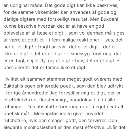
en uoriginal måde. Det gode digt kan ikke beskrives,
for de samme virkemidler kan anvendes af gode og
dårlige digtere med forskelligt resultat. Men Bukdahl
kunne beskrive hvordan det er at have en god
oplevelse af at læse et digt – som vel dermed må siges
at være et godt ét – i fem mulige reaktioner: - yes, det
her er et digt! - frugtbar tvivl: det er et digt – det er
ikke et digt – det er et digt – - sindssyg forvirring: det
er en fugl, nej et fly, nej et digt - hov, det er et digt! -
passioneret: det er fanme ikke et digt!
Hvilket alt sammen stemmer meget godt overens med
Bukdahls egen erklærede poetik, som den blev udtrykt
i forrige århundrede: Jeg forestiller mig et digt, der er
et effektivt rod, flerstemmigt, paradoksalt, ud i alle
retninger…Den absolutte forvirring er et meget centralt
poetisk mål …Meningsløsheden giver hovedet
rutcheture, hvis den smager godt, den forvirrer. Den
elegante meningsløshed er den mest effektive….Når det