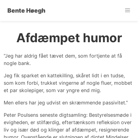
Bente Høegh
Afdæmpet humor
“Jeg har aldrig fået tævet dem, som fortjente at få
nogle bank.
Jeg fik sparket en kattekilling, skåret lidt i en tudse,
som kom forbi, trukket vingerne af nogle fluer, mobbet
et par skolepiger, som var yngre end mig.
Men ellers har jeg udvist en skræmmende passivitet.”
Peter Poulsens seneste digtsamling: Bestyrelsesmøde i
evigheden, er stilfærdig, eftertænksom refleksion over
liv og især død og klinger af afdæmpet, resignerende
humor. Ovenstående er slutningen af digtet Mindelser