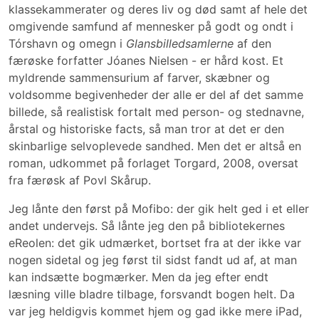
klassekammerater og deres liv og død samt af hele det
omgivende samfund af mennesker på godt og ondt i
Tórshavn og omegn i
Glansbilledsamlerne
af den
færøske forfatter Jóanes Nielsen - er hård kost. Et
myldrende sammensurium af farver, skæbner og
voldsomme begivenheder der alle er del af det samme
billede, så realistisk fortalt med person- og stednavne,
årstal og historiske facts, så man tror at det er den
skinbarlige selvoplevede sandhed. Men det er altså en
roman, udkommet på forlaget Torgard, 2008, oversat
fra færøsk af Povl Skårup.
Jeg lånte den først på Mofibo: der gik helt ged i et eller
andet undervejs. Så lånte jeg den på bibliotekernes
eReolen: det gik udmærket, bortset fra at der ikke var
nogen sidetal og jeg først til sidst fandt ud af, at man
kan indsætte bogmærker. Men da jeg efter endt
læsning ville bladre tilbage, forsvandt bogen helt. Da
var jeg heldigvis kommet hjem og gad ikke mere iPad,