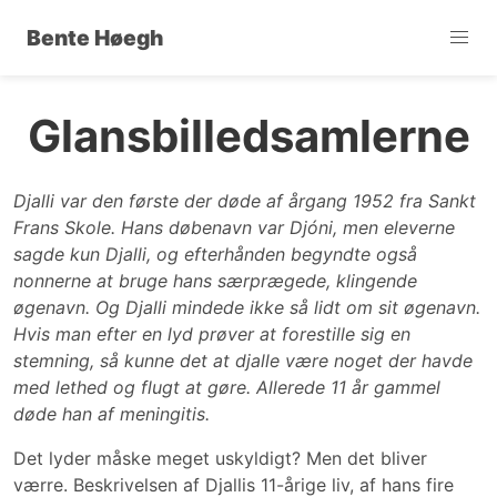
Bente Høegh
Glansbilledsamlerne
Djalli var den første der døde af årgang 1952 fra Sankt
Frans Skole. Hans døbenavn var Djóni, men eleverne
sagde kun Djalli, og efterhånden begyndte også
nonnerne at bruge hans særprægede, klingende
øgenavn. Og Djalli mindede ikke så lidt om sit øgenavn.
Hvis man efter en lyd prøver at forestille sig en
stemning, så kunne det at djalle være noget der havde
med lethed og flugt at gøre. Allerede 11 år gammel
døde han af meningitis.
Det lyder måske meget uskyldigt? Men det bliver
værre. Beskrivelsen af Djallis 11-årige liv, af hans fire