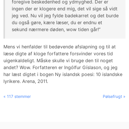
foregive beskedenhed og ydmyghed. Der er
ingen der er klogere end mig, det vil sige så vidt
jeg ved. Nu vil jeg fylde badekarret og det burde
du også gøre, kære læser, du er endnu et
sekund nærmere døden, wow tiden går!”
Mens vi henfalder til bedøvende afslapning og til at
læse digte af kloge forfattere forsvinder vores tid
uigenkaldeligt. Måske skulle vi bruge den til noget
andet? Wow. Forfatteren er Ingólfur Gíslason, og jeg
har læst digtet i bogen Ny islandsk poesi: 10 islandske
lyrikere. Arena, 2011.
« 117 stemmer
Pølsefrugt »