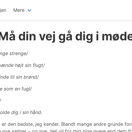
jen
Mere
Må din vej gå dig i mød
ange strenge/
ænde højt sin flugt/
nde til sin brønd/
te som en fugl/
/
lde dig i sin hånd.
e er den bedste, jeg kender. Blandt mange andre grunde fo
e nye salmer – og nye, det vil for mig sige nyere end dem f