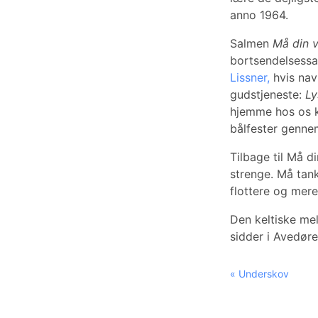
anno 1964.
Salmen
Må din v
bortsendelsessal
Lissner,
hvis nav
gudstjeneste:
Ly
hjemme hos os k
bålfester gennem
Tilbage til Må d
strenge. Må tank
flottere og mere
Den keltiske mel
sidder i Avedøre
« Underskov