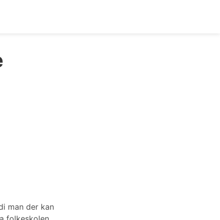
e
rdi man der kan
ra folkeskolen