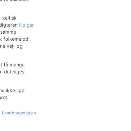
”keltisk
edigteren
Holger
a samme
 folkemelodi,
ne vej- og
lut få mange
n det siges
u ikke lige
ret.
Landbrugsdigte »