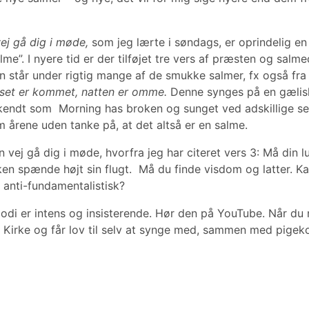
ej gå dig i møde,
som jeg lærte i søndags, er oprindelig en 
me”. I nyere tid er der tilføjet tre vers af præsten og salm
n står under rigtig mange af de smukke salmer, fx også fr
set er kommet, natten er omme.
Denne synges på en gælisk
endt som Morning has broken og sunget ved adskillige se
 årene uden tanke på, at det altså er en salme.
in vej gå dig i møde, hvorfra jeg har citeret vers 3: Må din 
en spænde højt sin flugt. Må du finde visdom og latter. Ka
 anti-fundamentalistisk?
odi er intens og insisterende. Hør den på YouTube. Når du n
 Kirke og får lov til selv at synge med, sammen med pigeko