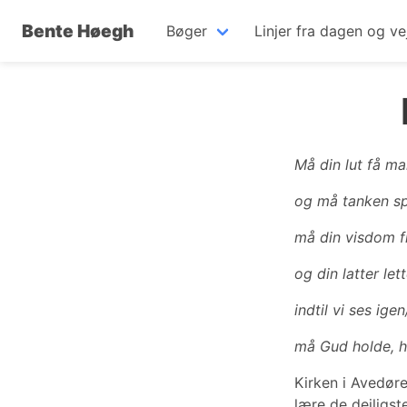
Bente Høegh
Bøger
Linjer fra dagen og ve
Må din lut få m
og må tanken sp
må din visdom fi
og din latter let
indtil vi ses igen
må Gud holde, ho
Kirken i Avedør
lære de dejligst