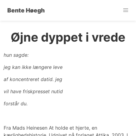
Bente Høegh
Øjne dyppet i vrede
hun sagde:
jeg kan ikke længere leve
af koncentreret datid. jeg
vil have friskpresset nutid
forstår du.
Fra Mads Heinesen At holde et hjerte, en
kærlighedshistorie. Udgivet på forlaget Attika, 2003. I