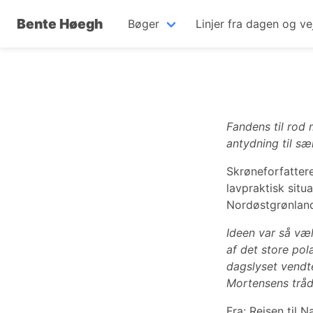
Bente Høegh
Bøger
Linjer fra dagen og ve
Fandens til rod 
antydning til s
Skrøneforfatter
lavpraktisk sit
Nordøstgrønlan
Ideen var så væl
af det store pol
dagslyset vendte 
Mortensens tråd
Fra: Rejsen til 