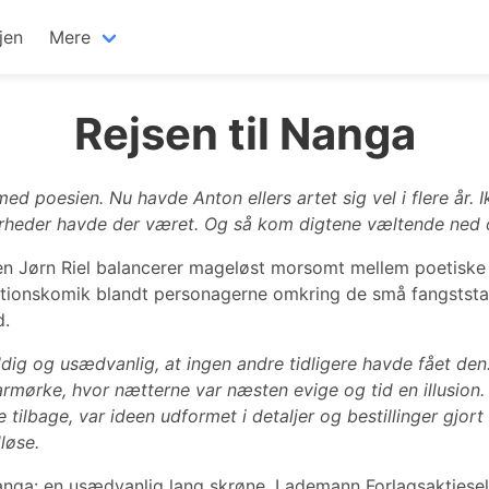
jen
Mere
Rejsen til Nanga
med poesien. Nu havde Anton ellers artet sig vel i flere år. 
ærheder havde der været. Og så kom digtene væltende ned
en Jørn Riel balancerer mageløst morsomt mellem poetiske
uationskomik blandt personagerne omkring de små fangststat
d.
dig og usædvanlig, at ingen andre tidligere havde fået den
armørke, hvor nætterne var næsten evige og tid en illusion
tilbage, var ideen udformet i detaljer og bestillinger gjort 
løse.
Nanga: en usædvanlig lang skrøne, Lademann Forlagsaktiesel