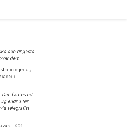
Ikke den ringeste
 over dem.
 stemninger og
ioner i
. Den fødtes ud
. Og endnu før
via telegrafist
skab, 1981. –