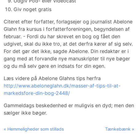
Udgiv Pod- eller videocast
Giv noget gratis
Citeret efter forfatter, forlagsejer og journalist Abelone
Glahn fra kursus i forfatterforeningen, begyndelsen af
februar. - Fordi du har skrevet en bog og fået den
udgivet, skal du ikke tro, at det derfra kører af sig selv.
For det gør det ikke, sagde Abelone. Din redaktør er i
gang med at forvandle nye manuskripter til nye bøger
og du må selv gøre en indsats for din egen.
Læs videre på Abelone Glahns tips herfra
http://www.abeloneglahn.dk/masser-af-tips-til-at-
markedsfore-din-bog-2448/
Gammeldags beskedenhed er muligvis en dyd; men den
sælger ikke bøger.
« Hemmeligheder som stillads
Tænkebænk »