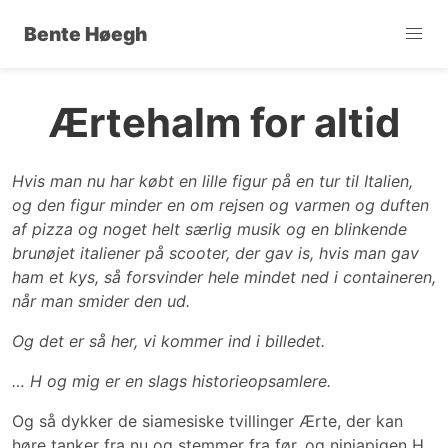
Bente Høegh
Ærtehalm for altid
Hvis man nu har købt en lille figur på en tur til Italien,
og den figur minder en om rejsen og varmen og duften
af pizza og noget helt særlig musik og en blinkende
brunøjet italiener på scooter, der gav is, hvis man gav
ham et kys, så forsvinder hele mindet ned i containeren,
når man smider den ud.
Og det er så her, vi kommer ind i billedet.
… H og mig er en slags historieopsamlere.
Og så dykker de siamesiske tvillinger Ærte, der kan
høre tanker fra nu og stemmer fra før, og ninjapigen H