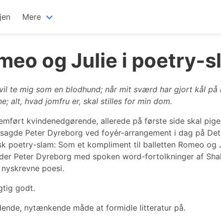
jen
Mere
meo og Julie i poetry-s
vil te mig som en blodhund; når mit sværd har gjort kål på
; alt, hvad jomfru er, skal stilles for min dom.
emført kvindenedgørende, allerede på første side skal pi
agde Peter Dyreborg ved foyér-arrangement i dag på Det
k poetry-slam: Som et kompliment til balletten Romeo og J
nder Peter Dyreborg med spoken word-fortolkninger af Sh
 nyskrevne poesi.
gtig godt.
nde, nytænkende måde at formidle litteratur på.