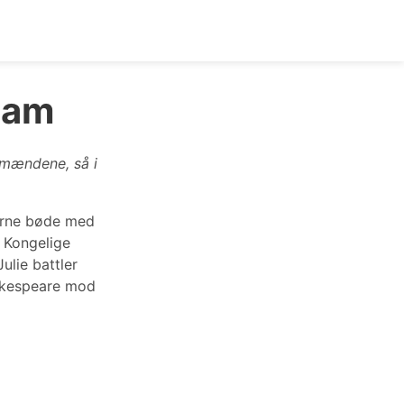
lam
 mændene, så i
gerne bøde med
 Kongelige
ulie battler
akespeare mod