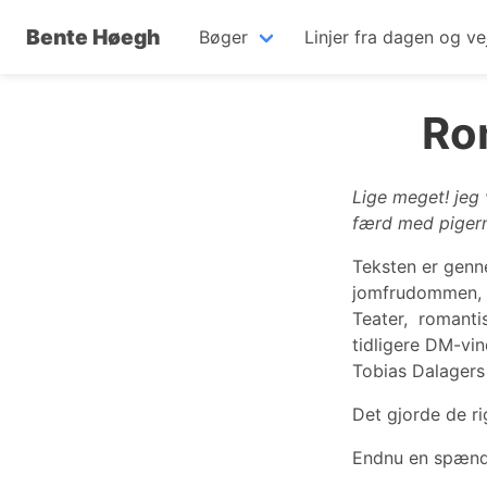
Bente Høegh
Bøger
Linjer fra dagen og ve
Ro
Lige meget! jeg 
færd med pigerne
Teksten er genn
jomfrudommen, s
Teater, romantis
tidligere DM-vi
Tobias Dalagers
Det gjorde de ri
Endnu en spænde